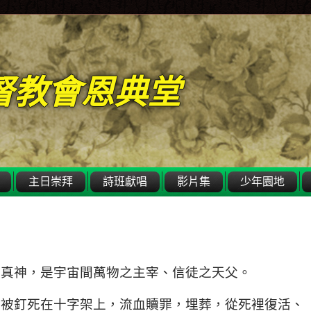
督教會恩典堂
主日崇拜
詩班獻唱
影片集
少年園地
一之真神，是宇宙間萬物之主宰、信徒之天父。
罪人被釘死在十字架上，流血贖罪，埋葬，從死裡復活、