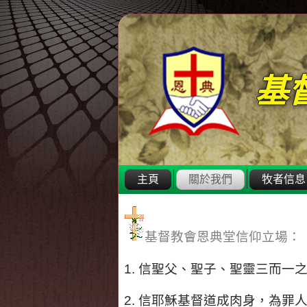
基
主頁
關於我們
牧者信息
基督教會恩典堂信仰立場：
1. 信聖父、聖子、聖靈三而
2. 信耶穌基督道成肉身，為