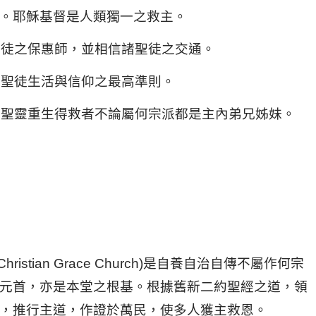
。耶穌基督是人類獨一之救主。
乃聖徒之保惠師，並相信諸聖徒之交通。
為聖徒生活與信仰之最高準則。
凡從聖靈重生得救者不論屬何宗派都是主內弟兄姊妹。
ristian Grace Church)是自養自治自傳不屬作何宗
元首，亦是本堂之根基。根據舊新二約聖經之道，領
，推行主道，作證於萬民，使多人獲主救恩。