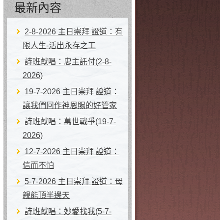
最新內容
2-8-2026 主日崇拜 證道：有
限人生-活出永存之工
詩班獻唱：忠主託付(2-8-
2026)
19-7-2026 主日崇拜 證道：
讓我們冋作神恩賜的好管家
詩班獻唱：萬世戰爭(19-7-
2026)
12-7-2026 主日崇拜 證道：
信而不怕
5-7-2026 主日崇拜 證道：母
親能頂半邊天
詩班獻唱：妙愛找我(5-7-