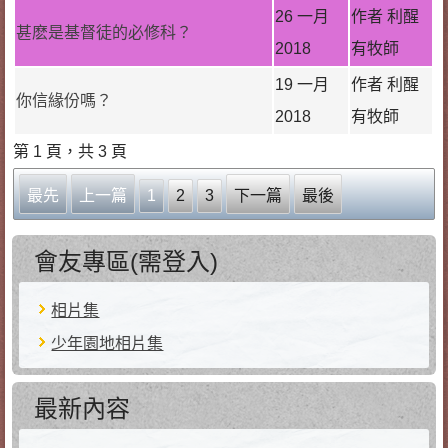
26 一月
作者 利醒
甚麽是基督徒的必修科？
2018
有牧師
19 一月
作者 利醒
你信緣份嗎？
2018
有牧師
第 1 頁，共 3 頁
最先
上一篇
1
2
3
下一篇
最後
會友專區(需登入)
相片集
少年園地相片集
最新內容